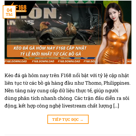
04
Th1
Kèo đá gà hôm nay trên F168 nổi bật với tỷ lệ cập nhật
liên tục từ các bồ gà hàng đầu như Thomo, Philippines.
Nền tảng này cung cấp dữ liệu thực tế, giúp người
dùng phân tích nhanh chóng. Các trận đấu diễn ra sôi
động, kết hợp công nghệ livestream chất lượng […]
TIẾP TỤC ĐỌC
→