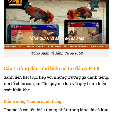
Tổng quan về sảnh đá gà F168
Các trường đấu phổ biến có tại đá gà F168
Sảnh liên kết trực tiếp với những trường gà danh tiếng,
nơi tổ chức các giải đấu quy mô lớn với quy trình kiểm
soát khắt khe.
Đấu trường Thomo danh tiếng
Thomo là cái tên biểu tượng nhất trong làng đá gà khu