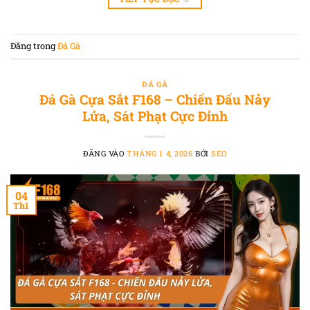
Đăng trong
Đá Gà
ĐÁ GÀ
Đá Gà Cựa Sắt F168 – Chiến Đấu Nảy
Lửa, Sát Phạt Cực Đỉnh
ĐĂNG VÀO
THÁNG 1 4, 2026
BỞI
SEO
04
Th1