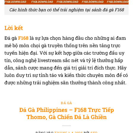
Các hình thức bạn có thể trải nghiệm tại sảnh đá gà F168
Lời kết
Đá gà
F168
là sự lựa chọn hàng đầu cho những ai đam
mê bộ môn chọi gà truyền thống trên nền tảng trực
tuyến hiện đại. Với sự kết hợp giữa các trường đấu uy
tín, công nghệ livestream sắc nét và tỷ lệ thưởng hấp
dẫn, sảnh cược mang đến giá trị giải trí đích thực. Hãy
luôn duy trì sự tỉnh táo và kiến thức chuyên môn để có
được những trải nghiệm săn thưởng thành công nhất.
ĐÁ GÀ
Đá Gà Philippines – F168 Trực Tiếp
Thomo, Gà Chiến Đá Là Ghiền
ĐĂNG VÀO
THÁNG 1 4, 2026
BỞI
SEO