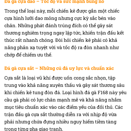
Đá gà cựa dao – Tốc độ và sức mạnh bùng nổ
Trong thể loại này, mỗi chiến kê được gắn một chiếc
cựa hình lưỡi dao mỏng nhưng cực kỳ sắc bén vào
chân. Những phát đánh trúng đích có thể gây sát
thương nghiêm trọng ngay lập tức, khiến trận đấu kết
thúc rất nhanh chóng. Đòi hỏi chiến kê phải có khả
năng phản xạ tuyệt vời và tốc độ ra đòn nhanh như
chớp để chiếm ưu thế.
Đá gà cựa sắt – Những cú đá uy lực và chuẩn xác
Cựa sắt là loại vũ khí được uốn cong sắc nhọn, tập
trung vào khả năng xuyên thấu và gây sát thương sâu
khi chiến kê tung đòn đá. Loại hình đá gà F168 này yêu
cầu gà phải có lực chân mạnh mẽ và khả năng nhắm
mục tiêu chuẩn xác vào các điểm yếu của đối thủ. Các
trận đấu gà cựa sắt thường diễn ra với nhịp độ vừa
phải nhưng chứa đựng nhiều nguy hiểm tiềm tàng
trong từng pha giao tranh.