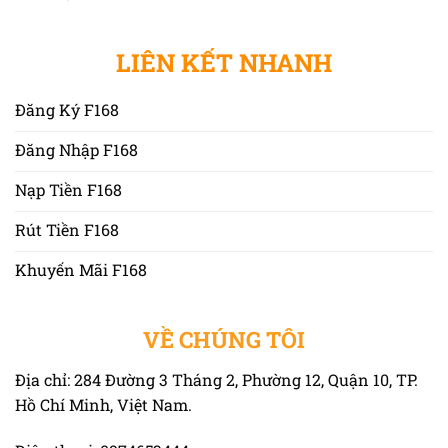
LIÊN KẾT NHANH
Đăng Ký F168
Đăng Nhập F168
Nạp Tiền F168
Rút Tiền F168
Khuyến Mãi F168
VỀ CHÚNG TÔI
Địa chỉ:
284 Đường 3 Tháng 2, Phường 12, Quận 10, TP.
Hồ Chí Minh, Việt Nam
.