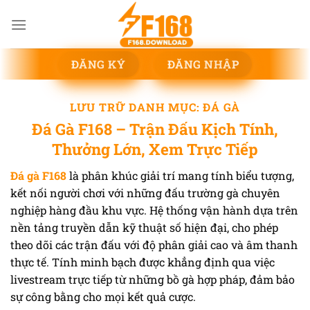
Bỏ
qua
nội
dung
ĐĂNG KÝ
ĐĂNG NHẬP
LƯU TRỮ DANH MỤC:
ĐÁ GÀ
Đá Gà F168 – Trận Đấu Kịch Tính,
Thưởng Lớn, Xem Trực Tiếp
Đá gà F168
là phân khúc giải trí mang tính biểu tượng,
kết nối người chơi với những đấu trường gà chuyên
nghiệp hàng đầu khu vực. Hệ thống vận hành dựa trên
nền tảng truyền dẫn kỹ thuật số hiện đại, cho phép
theo dõi các trận đấu với độ phân giải cao và âm thanh
thực tế. Tính minh bạch được khẳng định qua việc
livestream trực tiếp từ những bồ gà hợp pháp, đảm bảo
sự công bằng cho mọi kết quả cược.