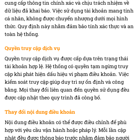
cung cấp thông tin chính xác và chịu trách nhiệm về
dữ liệu đã khai báo. Việc sử dụng tài khoản mang tính
cá nhân, không được chuyển nhượng dưới mọi hình
thức. Quy định này nhằm đảm bảo tính xác thực và an
toàn hệ thống.
Quyền truy cập dịch vụ
Quyền truy cập dịch vụ được cấp dựa trên trạng thái
tài khoản hợp lệ. Hệ thống có quyền tạm ngừng truy
cập khi phát hiện dấu hiệu vi phạm điều khoản. Việc
kiểm soát truy cập giúp duy trì sự ổn định và công
bằng. Mọi thay đổi liên quan đến quyền sử dụng đều
được cập nhật theo quy trình đã công bố.
Thay đổi nội dung điều khoản
Nội dung điều khoản có thể được điều chỉnh để phù
hợp với yêu cầu vận hành hoặc pháp lý. Mỗi lần cập
nhật đều được thông báo trước nhằm đảm bảo người