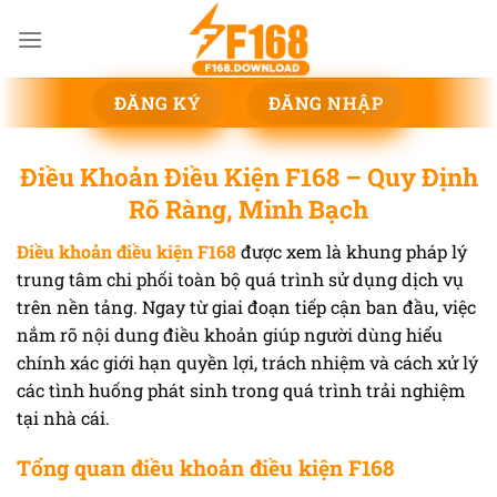
Bỏ
qua
nội
dung
ĐĂNG KÝ
ĐĂNG NHẬP
Điều Khoản Điều Kiện F168 – Quy Định
Rõ Ràng, Minh Bạch
Điều khoản điều kiện F168
được xem là khung pháp lý
trung tâm chi phối toàn bộ quá trình sử dụng dịch vụ
trên nền tảng. Ngay từ giai đoạn tiếp cận ban đầu, việc
nắm rõ nội dung điều khoản giúp người dùng hiểu
chính xác giới hạn quyền lợi, trách nhiệm và cách xử lý
các tình huống phát sinh trong quá trình trải nghiệm
tại nhà cái.
Tổng quan điều khoản điều kiện F168