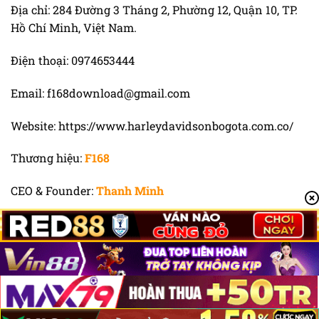
Địa chỉ:
284 Đường 3 Tháng 2, Phường 12, Quận 10, TP.
Hồ Chí Minh, Việt Nam
.
Điện thoại: 0974653444
Email:
f168download@gmail.com
Website: https://www.harleydavidsonbogota.com.co/
Thương hiệu:
F168
CEO & Founder:
Thanh Minh
#Hashtag: #F168 #nhacaiF168 #trangchuF168
#naptienF168 #dangnhapF168 #linkvaoF168