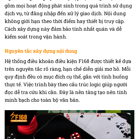
gồm mọi hoạt động phát sinh trong quá trình sử dụng
dịch vụ, từ đăng nhập đến xử lý giao dịch. Nội dung
không giới hạn theo thời điểm hay thiết bị truy cập.
Cách xây dựng này đảm bảo tính nhất quán và dễ
kiểm soát trong vận hành.
Nguyên tắc xây dựng nội dung
Hệ thống điều khoản điều kiện F168 được thiết kế dựa
trên nguyên tắc rõ ràng, hạn chế diễn giải mơ hồ. Mỗi
quy định đều có mục đích cụ thể, gắn với tình huống
thực tế. Việc trình bày theo cấu trúc logic giúp người
đọc dễ tra cứu khi cần. Đây là nền tảng tạo nên tính
minh bạch cho toàn bộ văn bản.