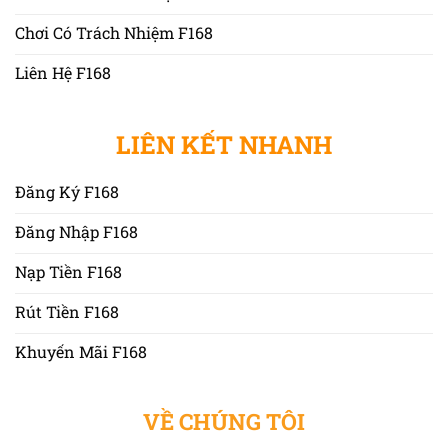
Chơi Có Trách Nhiệm F168
Liên Hệ F168
LIÊN KẾT NHANH
Đăng Ký F168
Đăng Nhập F168
Nạp Tiền F168
Rút Tiền F168
Khuyến Mãi F168
VỀ CHÚNG TÔI