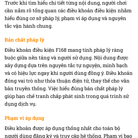
Trước khi tìm hiểu chi tiết từng nội dung, người chơi
cần nắm rõ tổng quan các điều khoản điều kiện nhằm
hiểu đúng cơ sở pháp lý, phạm vi áp dụng và nguyên
tắc vận hành chung.
Bản chất pháp lý
Điều khoản điều kiện F168 mang tính pháp lý ràng
buộc giữa nền tảng và người sử dụng. Nội dung được
xây dựng dựa trên nguyên tắc tự nguyện, minh bạch
và có hiệu lực ngay khi người dùng đồng ý. Điều khoản
đóng vai trò như thỏa thuận điện tử, thay thế cho văn
bản truyền thống. Việc hiểu đúng bản chất pháp lý
giúp hạn chế tranh chấp phát sinh trong quá trình sử
dụng dịch vụ.
Phạm vi áp dụng
Điều khoản được áp dụng thống nhất cho toàn bộ
người dùng đăng ký và truy cập hệ thống. Phạm vi bao