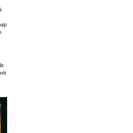
á
nạp
m
ắt
với