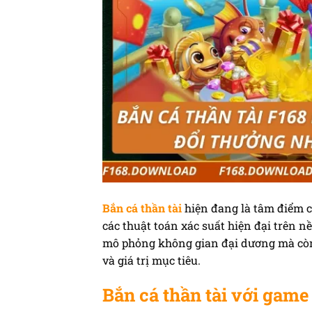
Bắn cá thần tài
hiện đang là tâm điểm củ
các thuật toán xác suất hiện đại trên n
mô phỏng không gian đại dương mà còn 
và giá trị mục tiêu.
Bắn cá thần tài với game