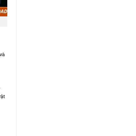
 và
g
vật