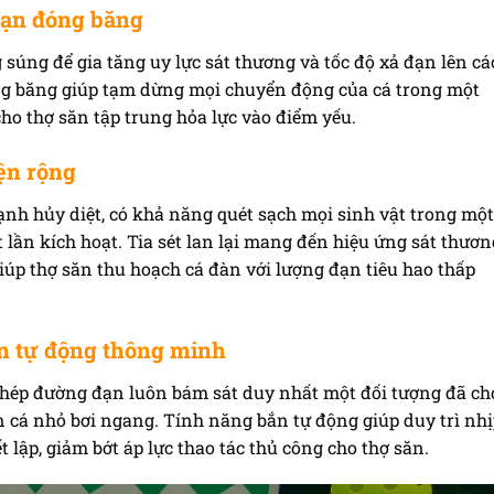
đạn đóng băng
 súng để gia tăng uy lực sát thương và tốc độ xả đạn lên cá
ng băng giúp tạm dừng mọi chuyển động của cá trong một
cho thợ săn tập trung hỏa lực vào điểm yếu.
iện rộng
h hủy diệt, có khả năng quét sạch mọi sinh vật trong một
lần kích hoạt. Tia sét lan lại mang đến hiệu ứng sát thươn
iúp thợ săn thu hoạch cá đàn với lượng đạn tiêu hao thấp
n tự động thông minh
hép đường đạn luôn bám sát duy nhất một đối tượng đã ch
àn cá nhỏ bơi ngang. Tính năng bắn tự động giúp duy trì nh
t lập, giảm bớt áp lực thao tác thủ công cho thợ săn.