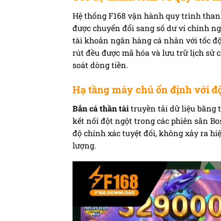
Hệ thống F168 vận hành quy trình than
được chuyển đổi sang số dư ví chính nga
tài khoản ngân hàng cá nhân với tốc độ
rút đều được mã hóa và lưu trữ lịch sử 
soát dòng tiền.
Hạ tầng máy chủ ổn định với độ 
Bắn cá thần tài
truyền tải dữ liệu băng 
kết nối đột ngột trong các phiên săn Bos
độ chính xác tuyệt đối, không xảy ra h
lượng.