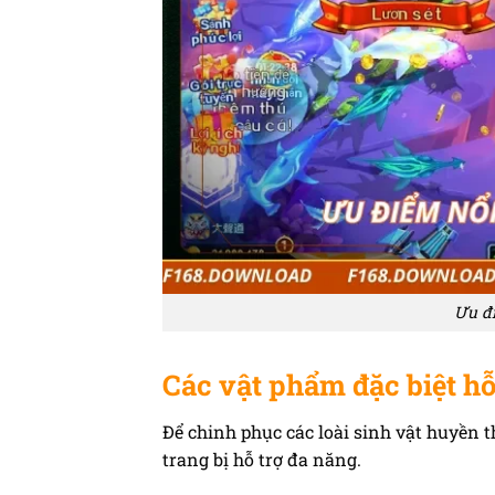
Ưu đi
Các vật phẩm đặc biệt hỗ
Để chinh phục các loài sinh vật huyền 
trang bị hỗ trợ đa năng.