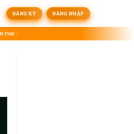
ĐĂNG KÝ
ĐĂNG NHẬP
N F168