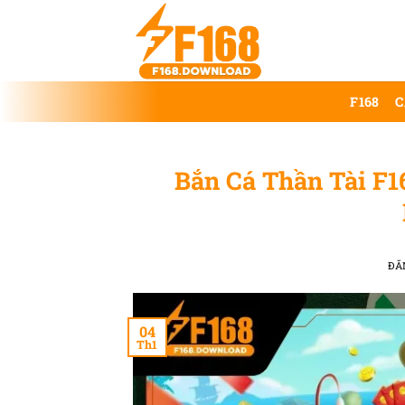
Bỏ
qua
nội
dung
F168
C
Bắn Cá Thần Tài F1
ĐĂ
04
Th1