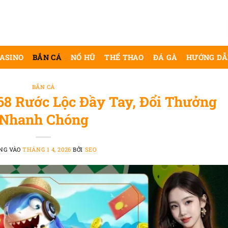
ASINO
BẮN CÁ
NỔ HŨ
THỂ THAO
ĐÁ GÀ
HƯỚNG DẪ
BẮN CÁ
68 Rước Lộc Đầy Tay, Đổi Thưởng
Nhanh Chóng
NG VÀO
THÁNG 1 4, 2026
BỞI
SEO