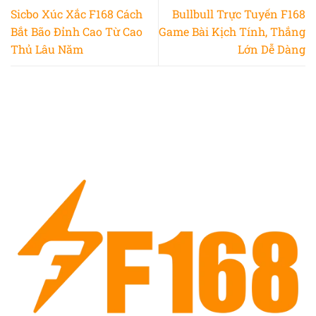
Sicbo Xúc Xắc F168 Cách
Bullbull Trực Tuyến F168
Bắt Bão Đỉnh Cao Từ Cao
Game Bài Kịch Tính, Thắng
Thủ Lâu Năm
Lớn Dễ Dàng