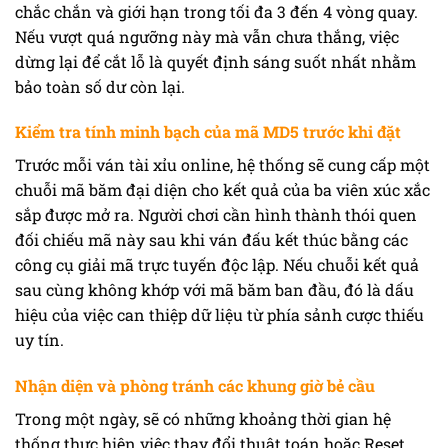
chắc chắn và giới hạn trong tối đa 3 đến 4 vòng quay.
Nếu vượt quá ngưỡng này mà vẫn chưa thắng, việc
dừng lại để cắt lỗ là quyết định sáng suốt nhất nhằm
bảo toàn số dư còn lại.
Kiểm tra tính minh bạch của mã MD5 trước khi đặt
Trước mỗi ván tài xỉu online, hệ thống sẽ cung cấp một
chuỗi mã băm đại diện cho kết quả của ba viên xúc xắc
sắp được mở ra. Người chơi cần hình thành thói quen
đối chiếu mã này sau khi ván đấu kết thúc bằng các
công cụ giải mã trực tuyến độc lập. Nếu chuỗi kết quả
sau cùng không khớp với mã băm ban đầu, đó là dấu
hiệu của việc can thiệp dữ liệu từ phía sảnh cược thiếu
uy tín.
Nhận diện và phòng tránh các khung giờ bẻ cầu
Trong một ngày, sẽ có những khoảng thời gian hệ
thống thực hiện việc thay đổi thuật toán hoặc Reset