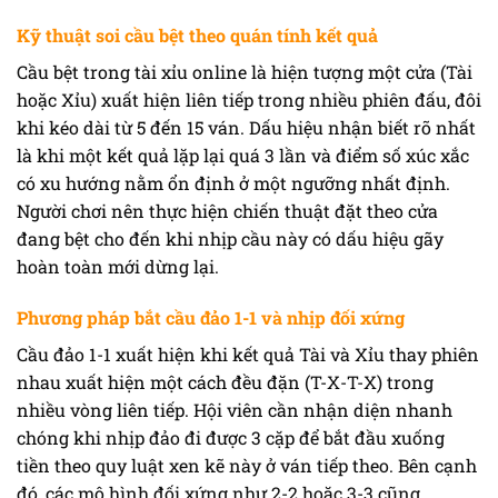
Kỹ thuật soi cầu bệt theo quán tính kết quả
Cầu bệt trong tài xỉu online là hiện tượng một cửa (Tài
hoặc Xỉu) xuất hiện liên tiếp trong nhiều phiên đấu, đôi
khi kéo dài từ 5 đến 15 ván. Dấu hiệu nhận biết rõ nhất
là khi một kết quả lặp lại quá 3 lần và điểm số xúc xắc
có xu hướng nằm ổn định ở một ngưỡng nhất định.
Người chơi nên thực hiện chiến thuật đặt theo cửa
đang bệt cho đến khi nhịp cầu này có dấu hiệu gãy
hoàn toàn mới dừng lại.
Phương pháp bắt cầu đảo 1-1 và nhịp đối xứng
Cầu đảo 1-1 xuất hiện khi kết quả Tài và Xỉu thay phiên
nhau xuất hiện một cách đều đặn (T-X-T-X) trong
nhiều vòng liên tiếp. Hội viên cần nhận diện nhanh
chóng khi nhịp đảo đi được 3 cặp để bắt đầu xuống
tiền theo quy luật xen kẽ này ở ván tiếp theo. Bên cạnh
đó, các mô hình đối xứng như 2-2 hoặc 3-3 cũng